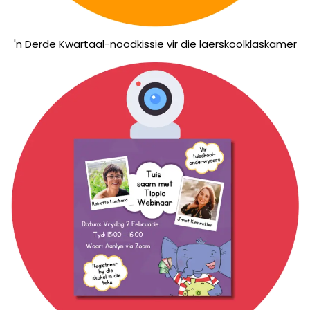
Videos
Webinare
'n Derde Kwartaal-noodkissie vir die laerskoolklaskamer
Kontak Ons