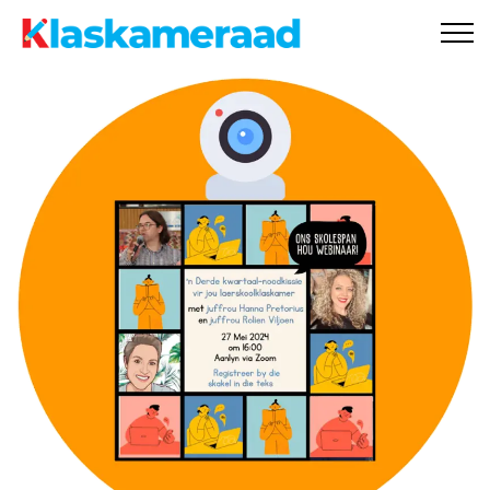
Ons aanlyn winkel
Tippie
Gratis materiaal
Nuus
Onderhoude
Skoolbesoeke