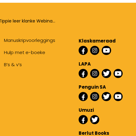
Tippie leer klanke Webinaar
Manuskripvoorleggings
Klaskameraad
Hulp met e-boeke
LAPA
B’s & v’s
Penguin SA
Umuzi
Berlut Books