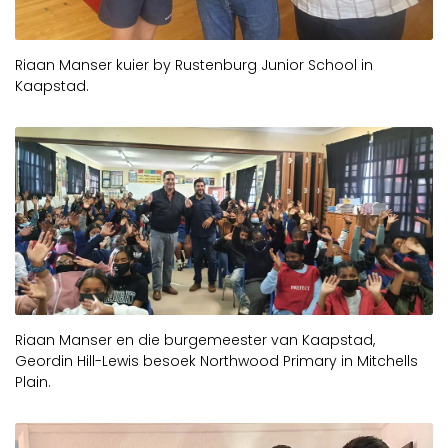
Videos
Webinare
Riaan Manser kuier by Rustenburg Junior School in
Kaapstad.
Kontak Ons
Riaan Manser en die burgemeester van Kaapstad,
Geordin Hill-Lewis besoek Northwood Primary in Mitchells
Plain.