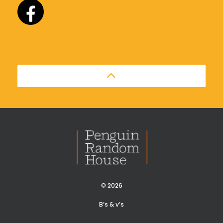
© 2026
B’s & v’s