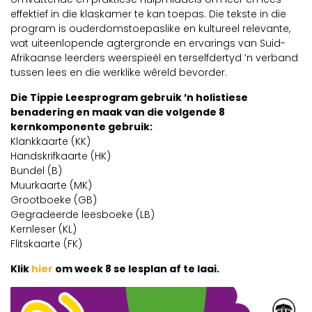
Videos
effektief in die klaskamer te kan toepas. Die tekste in die
program is ouderdomstoepaslike en kultureel relevante,
wat uiteenlopende agtergronde en ervarings van Suid-
Webinare
Afrikaanse leerders weerspieël en terselfdertyd ’n verband
tussen lees en die werklike wêreld bevorder.
Kontak Ons
Die Tippie Leesprogram gebruik ’n holistiese
benadering en maak van die volgende 8
kernkomponente gebruik:
Klankkaarte (KK)
Handskrifkaarte (HK)
Bundel (B)
Muurkaarte (MK)
Grootboeke (GB)
Gegradeerde leesboeke (LB)
Kernleser (KL)
Flitskaarte (FK)
Klik
hier
om week 8 se lesplan af te laai.