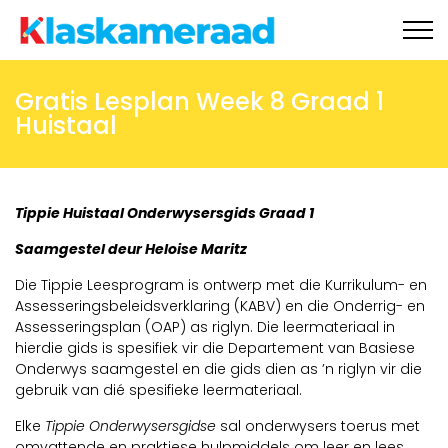
Ons aanlyn winkel
Gratis Lesplan Week 8 Graad 1
Huistaal
Tippie
Gratis materiaal
Tippie Huistaal Onderwysersgids Graad 1
Saamgestel deur Heloise Maritz
Nuus
Die Tippie Leesprogram is ontwerp met die Kurrikulum- en
Assesseringsbeleidsverklaring (KABV) en die Onderrig- en
Assesseringsplan (OAP) as riglyn. Die leermateriaal in
Onderhoude
hierdie gids is spesifiek vir die Departement van Basiese
Onderwys saamgestel en die gids dien as ’n riglyn vir die
gebruik van dié spesifieke leermateriaal.
Skoolbesoeke
Elke
Tippie Onderwysersgidse
sal onderwysers toerus met
omvattende en praktiese hulpmiddels om leer en lees