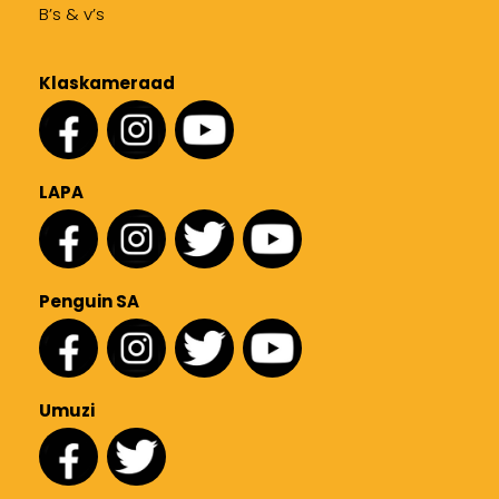
B’s & v’s
Klaskameraad
LAPA
Penguin SA
Umuzi