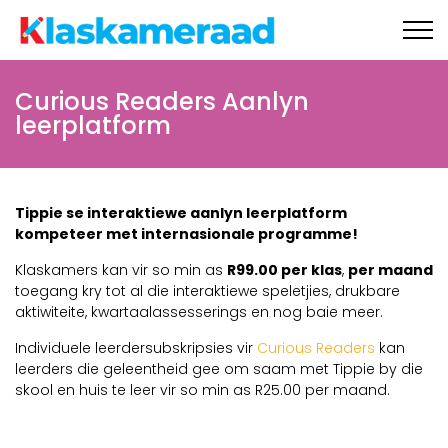
Ons aanlyn winkel
Curious Readers Aanlyn
leerplatform
Tippie
Gratis materiaal
Tippie se interaktiewe aanlyn leerplatform
kompeteer met internasionale programme!
Klaskamers kan vir so min as
R99.00 per klas
,
per maand
Nuus
toegang kry tot al die interaktiewe speletjies, drukbare
aktiwiteite, kwartaalassesserings en nog baie meer.
Onderhoude
Individuele leerdersubskripsies vir
Curious Readers
kan
leerders die geleentheid gee om saam met Tippie by die
skool en huis te leer vir so min as R25.00 per maand.
Skoolbesoeke